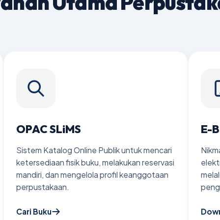
anan Utama Perpusta
takaan
gembangan Koleksi 2020
gembangan Koleksi 2025
OPAC SLiMS
E-B
Sistem Katalog Online Publik untuk mencari
Nikm
ketersediaan fisik buku, melakukan reservasi
elekt
mandiri, dan mengelola profil keanggotaan
melal
perpustakaan.
peng
Cari Buku
Down