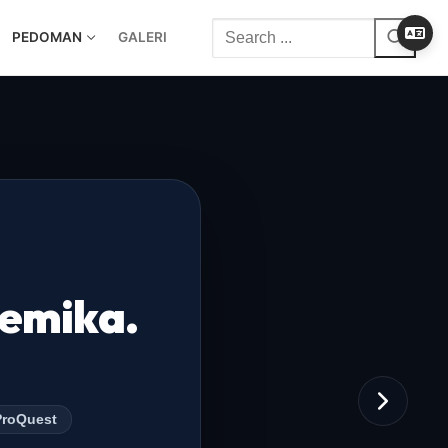
PEDOMAN
GALERI
demika.
ProQuest