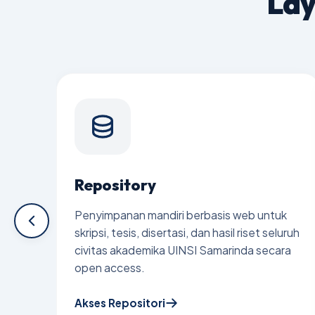
Lay
Denah Perpus
Kebijakan Pen
Kebijakan Pen
Repository
Penyimpanan mandiri berbasis web untuk
skripsi, tesis, disertasi, dan hasil riset seluruh
civitas akademika UINSI Samarinda secara
open access.
Akses Repositori