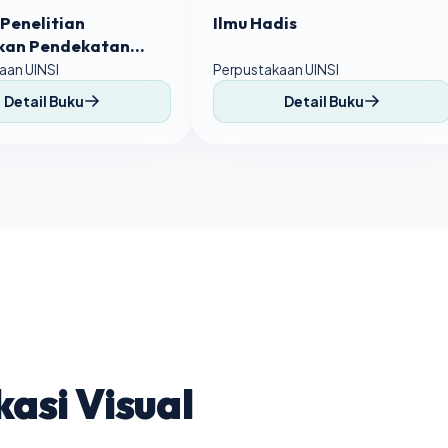
Penelitian
Ilmu Hadis
kan Pendekatan
tif, Kualitatif, dan
aan UINSI
Perpustakaan UINSI
Detail Buku
Detail Buku
asi Visual