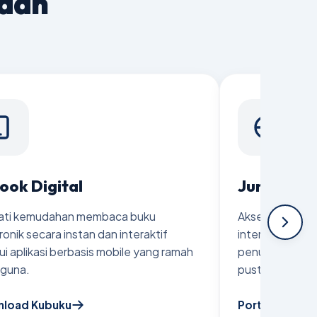
kaan
ook Digital
Jurnal Pr
ati kemudahan membaca buku
Akses premium ke
ronik secara instan dan interaktif
internasional be
ui aplikasi berbasis mobile yang ramah
penunjang tesis,
guna.
pustaka global
load Kubuku
Portal ProQue